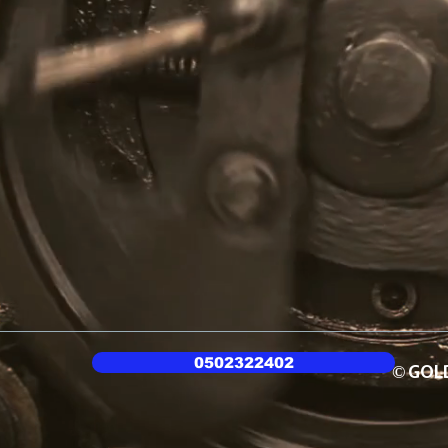
0502322402
© GOL