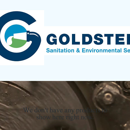
We don’t have any products to
show here right now.