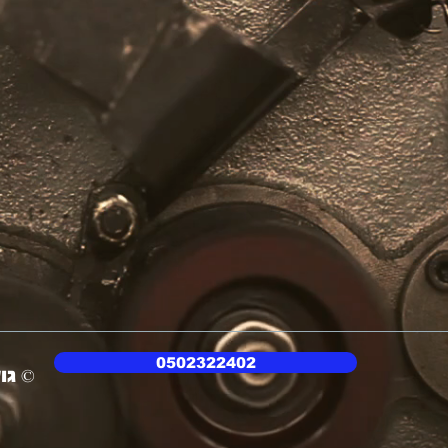
0502322402
גולדשטיין בע״מ
©