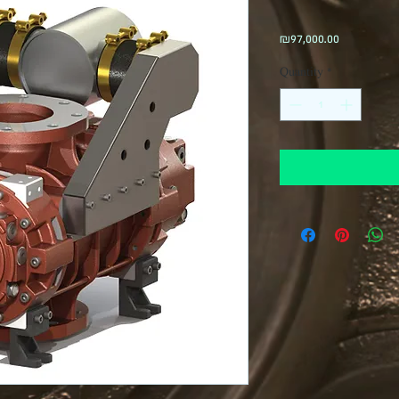
Price
₪97,000.00
Quantity
*